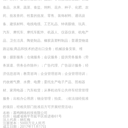
食品、水果、蔬菜、食盐、饲料、花卉、种子、化肥、农
药、批发兽药、牲畜的批发、零售、装饰材料、通讯设
备、建筑材料、电线电缆、工艺礼品、钟表眼镜、玩具、
汽车、摩托车、摩托车配件、机器人、仪器仪表、机电产
品、卫生洁具、陶瓷制品、橡胶及塑料制品；普通货物道
路运输
;
商品和技术的进出口业务；机械设备安装、维
修；摄影服务；仓储服务；会议服务；提供劳务服务（劳
务派遣、劳务合作除外）；广告代理、广告设计服务；经
济信息咨询；教育咨询；企业管理咨询；企业管理培训；
代收燃气费、水费、电费；委托生产电子产品、照相器
材、家用电器；汽车租赁；从事机动车公共停车经营管理
服务；出租办公用房；物业管理；拍卖。（依法须经批准
的项目，经相关部门批准后方可开展经营活动）
名称：慕鸣网络科技有限公司
住所：福建省南平市延平区前进巷61号
法人代表：林红梅
注册资本：5000万元人民币
成立日期：2017年11月17日