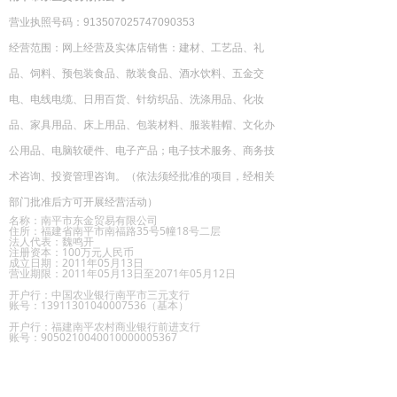
营业执照号码：
913507025747090353
经营范围：
网上经营及实体店销售：建材、工艺品、礼
品、饲料、预包装食品、散装食品、酒水饮料、五金交
电、电线电缆、日用百货、针纺织品、洗涤用品、化妆
品、家具用品、床上用品、包装材料、服装鞋帽、文化办
公用品、电脑软硬件、电子产品；电子技术服务、商务技
术咨询、投资管理咨询。
（依法须经批准的项目，经相关
部门批准后方可开展经营活动）
名称：南平市东金贸易有限公司
住所：福建省南平市南福路35号5幢18号二层
法人代表：魏鸣开
注册资本：100万元人民币
成立日期：2011年05月13日
营业期限：2011年05月13日至2071年05月12日
开户行：中国农业银行南平市三元支行
账号：13911301040007536（基本）
开户行：福建南平农村商业银行前进支行
账号：9050210040010000005367