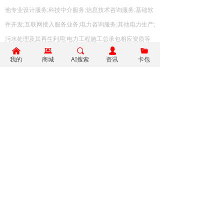
他专业设计服务
;
科技中介服务
;
信息技术咨询服务
;
基础软
件开发
;
互联网接入服务业务
;
电力咨询服务
;
其他电力生产
;
污水处理及其再生利用
;
电力工程施工总承包相应资质等
낀
뀵
끠
넙
끆
낀
뀵
ꀔ
ꀱ
级承包工程范围的工程施工
;
建筑装修装饰工程专业承包
我的
商城
AI搜索
资讯
卡包
首页
业务
资讯
付款
相应资质等级承包工程范围的工程施工
;
市政公用工程施
工总承包相应资质等级承包工程范围的工程施工
;
建筑工
程施工总承包相应资质等级承包工程范围的工程施工
;
机
电工程施工总承包相应资质等级承包工程范围的工程施
工
;
绿化管理服务
;
设计、制作、代理、发布国内各类广告
;
知识产权服务
(
不含专利代理
);
旅游管理服务
;
文化会展服
务
;
网上商务咨询
;
物业管理
;
互联网零售
;
其他未列明的谷物
种植
(
另设分支机构经营
);
自营和代理各类商品和技术的进
出口
,
但国家限定公司经营或禁止进出口的商品和技术除
外。
(
依法须经批准的项目
,
经相关部门批准后方可开展经
营活动
)
。
名称：微鸣（福建）能源科技有限公司