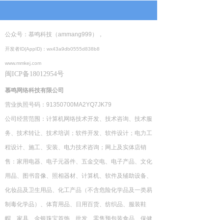
公众号：慕鸣科技（
ammang999
），
开发者
ID(AppID)
：
wx43a9db0555d838b8
www.mmkej.com
闽
ICP
备
18012954
慕鸣网络科技有限公司
营业执照号码：
91350700MA2YQ7JK79
公司经营范围：
计算机网络技术开发、技术咨询、技术服
务、技术转让、技术培训；软件开发、软件设计；电力工
程设计、施工、安装、电力技术咨询；网上及实体店销
售：家用电器、电子元器件、五金交电、电子产品、文化
用品、图书音像、照相器材、计算机、软件及辅助设备、
化妆品及卫生用品、化工产品（不含危险化学品及一类易
制毒化学品）、体育用品、日用百货、纺织品、服装鞋
帽、家具、金银珠宝首饰、批发、零售预包装食品、保健