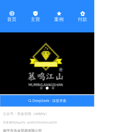
뀁
녇
끄
녅
首页
主营
案例
付款
DeepSeek - 深度求索
끠
公众号：东金在线（
aidjmy
开发者
ID(AppID): wx0f02504d5d1af329
南平市东金贸易有限公司